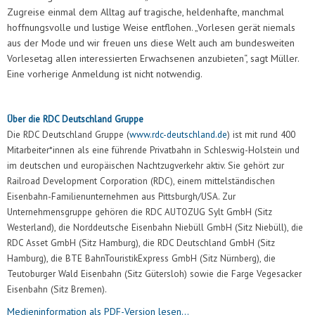
Zugreise einmal dem Alltag auf tragische, heldenhafte, manchmal
hoffnungsvolle und lustige Weise entflohen. „Vorlesen gerät niemals
aus der Mode und wir freuen uns diese Welt auch am bundesweiten
Vorlesetag allen interessierten Erwachsenen anzubieten“, sagt Müller.
Eine vorherige Anmeldung ist nicht notwendig.
Über die RDC Deutschland Gruppe
Die RDC Deutschland Gruppe (
www.rdc-deutschland.de
) ist mit rund 400
Mitarbeiter*innen als eine führende Privatbahn in Schleswig-Holstein und
im deutschen und europäischen Nachtzugverkehr aktiv. Sie gehört zur
Railroad Development Corporation (RDC), einem mittelständischen
Eisenbahn-Familienunternehmen aus Pittsburgh/USA. Zur
Unternehmensgruppe gehören die RDC AUTOZUG Sylt GmbH (Sitz
Westerland), die Norddeutsche Eisenbahn Niebüll GmbH (Sitz Niebüll), die
RDC Asset GmbH (Sitz Hamburg), die RDC Deutschland GmbH (Sitz
Hamburg), die BTE BahnTouristikExpress GmbH (Sitz Nürnberg), die
Teutoburger Wald Eisenbahn (Sitz Gütersloh) sowie die Farge Vegesacker
Eisenbahn (Sitz Bremen).
Medieninformation als PDF-Version lesen...