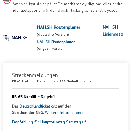
Vær venligst sikker på, at De medfører gyldigt pas eller andre
identitetspapirer når den dansk - tyske grænse skal krydses.
NAH.SH
NAH.SH Routenplaner
|
Liniennetz
(deutsche Version)
NAH.SH Routenplaner
(english version)
Streckenmeldungen
RB 65 Niebüll − Dagebüll / RB 66 Niebüll − Tønder
RB 65 Niebüll − Dagebüll
Das
Deutschlandticket
gilt auf den
Strecken der NEG.
Weitere Informationen...
Empfehlung für Hauptreisetag Samstag