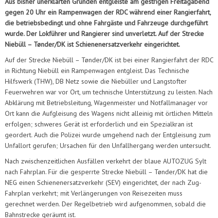
Aus bisher unerklärten Gründen entgleiste am gestrigen Freitagabend
gegen 20 Uhr ein Rampenwagen der RDC während einer Rangierfahrt,
die betriebsbedingt und ohne Fahrgäste und Fahrzeuge durchgeführt
wurde. Der Lokführer und Rangierer sind unverletzt. Auf der Strecke
Niebüll – Tønder/DK ist Schienenersatzverkehr eingerichtet.
Auf der Strecke Niebüll – Tønder/DK ist bei einer Rangierfahrt der RDC
in Richtung Niebüll ein Rampenwagen entgleist. Das Technische
Hilfswerk (THW), DB Netz sowie die Niebüller und Langstofter
Feuerwehren war vor Ort, um technische Unterstützung zu leisten. Nach
Abklärung mit Betriebsleitung, Wagenmeister und Notfallmanager vor
Ort kann die Aufgleisung des Wagens nicht alleinig mit örtlichen Mitteln
erfolgen; schweres Gerät ist erforderlich und ein Spezialkran ist
geordert. Auch die Polizei wurde umgehend nach der Entgleisung zum
Unfallort gerufen; Ursachen für den Unfallhergang werden untersucht.
Nach zwischenzeitlichen Ausfällen verkehrt der blaue AUTOZUG Sylt
nach Fahrplan. Für die gesperrte Strecke Niebüll – Tønder/DK hat die
NEG einen Schienenersatzverkehr (SEV) eingerichtet, der nach Zug-
Fahrplan verkehrt; mit Verlängerungen von Reisezeiten muss
gerechnet werden. Der Regelbetrieb wird aufgenommen, sobald die
Bahnstrecke geräumt ist.