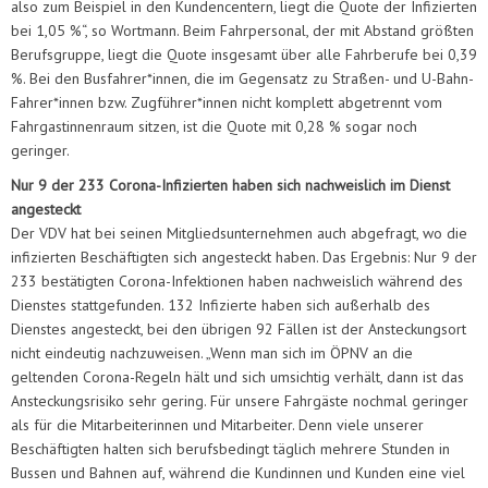
also zum Beispiel in den Kundencentern, liegt die Quote der Infizierten
bei 1,05 %“, so Wortmann. Beim Fahrpersonal, der mit Abstand größten
Berufsgruppe, liegt die Quote insgesamt über alle Fahrberufe bei 0,39
%. Bei den Busfahrer*innen, die im Gegensatz zu Straßen- und U-Bahn-
Fahrer*innen bzw. Zugführer*innen nicht komplett abgetrennt vom
Fahrgastinnenraum sitzen, ist die Quote mit 0,28 % sogar noch
geringer.
Nur 9 der 233 Corona-Infizierten haben sich nachweislich im Dienst
angesteckt
Der VDV hat bei seinen Mitgliedsunternehmen auch abgefragt, wo die
infizierten Beschäftigten sich angesteckt haben. Das Ergebnis: Nur 9 der
233 bestätigten Corona-Infektionen haben nachweislich während des
Dienstes stattgefunden. 132 Infizierte haben sich außerhalb des
Dienstes angesteckt, bei den übrigen 92 Fällen ist der Ansteckungsort
nicht eindeutig nachzuweisen. „Wenn man sich im ÖPNV an die
geltenden Corona-Regeln hält und sich umsichtig verhält, dann ist das
Ansteckungsrisiko sehr gering. Für unsere Fahrgäste nochmal geringer
als für die Mitarbeiterinnen und Mitarbeiter. Denn viele unserer
Beschäftigten halten sich berufsbedingt täglich mehrere Stunden in
Bussen und Bahnen auf, während die Kundinnen und Kunden eine viel