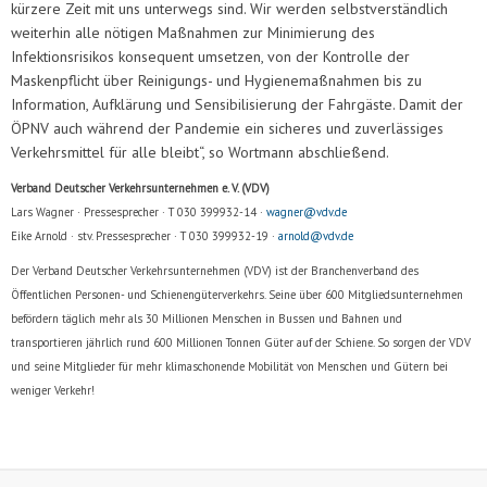
kürzere Zeit mit uns unterwegs sind. Wir werden selbstverständlich
weiterhin alle nötigen Maßnahmen zur Minimierung des
Infektionsrisikos konsequent umsetzen, von der Kontrolle der
Maskenpflicht über Reinigungs- und Hygienemaßnahmen bis zu
Information, Aufklärung und Sensibilisierung der Fahrgäste. Damit der
ÖPNV auch während der Pandemie ein sicheres und zuverlässiges
Verkehrsmittel für alle bleibt“, so Wortmann abschließend.
Verband Deutscher Verkehrsunternehmen e. V. (VDV)
Lars Wagner · Pressesprecher · T 030 399932-14 ·
wagner@vdv.de
Eike Arnold · stv. Pressesprecher · T 030 399932-19 ·
arnold@vdv.de
Der Verband Deutscher Verkehrsunternehmen (VDV) ist der Branchenverband des
Öffentlichen Personen- und Schienengüterverkehrs. Seine über 600 Mitgliedsunternehmen
befördern täglich mehr als 30 Millionen Menschen in Bussen und Bahnen und
transportieren jährlich rund 600 Millionen Tonnen Güter auf der Schiene. So sorgen der VDV
und seine Mitglieder für mehr klimaschonende Mobilität von Menschen und Gütern bei
weniger Verkehr!