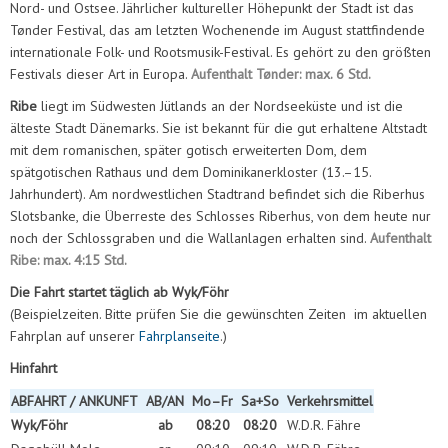
Nord- und Ostsee. Jährlicher kultureller Höhepunkt der Stadt ist das
Tønder Festival, das am letzten Wochenende im August stattfindende
internationale Folk- und Rootsmusik-Festival. Es gehört zu den größten
Festivals dieser Art in Europa.
Aufenthalt Tønder: max. 6 Std.
Ribe
liegt im Südwesten Jütlands an der Nordseeküste und ist die
älteste Stadt Dänemarks. Sie ist bekannt für die gut erhaltene Altstadt
mit dem romanischen, später gotisch erweiterten Dom, dem
spätgotischen Rathaus und dem Dominikanerkloster (13.–15.
Jahrhundert). Am nordwestlichen Stadtrand befindet sich die Riberhus
Slotsbanke, die Überreste des Schlosses Riberhus, von dem heute nur
noch der Schlossgraben und die Wallanlagen erhalten sind.
Aufenthalt
Ribe: max. 4:15 Std.
Die Fahrt startet täglich ab Wyk/Föhr
(Beispielzeiten. Bitte prüfen Sie die gewünschten Zeiten im aktuellen
Fahrplan auf unserer
Fahrplanseite
.)
Hinfahrt
ABFAHRT / ANKUNFT
AB/AN
Mo–Fr
Sa+So
Verkehrsmittel
Wyk/Föhr
ab
08:20
08:20
W.D.R. Fähre