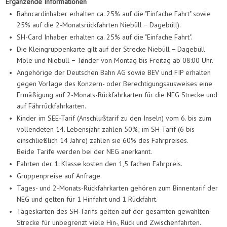
Ergänzende Informationen
•
Bahncardinhaber erhalten ca. 25% auf die "Einfache Fahrt" sowie
25% auf die 2-Monatsrückfahrten Niebüll − Dagebüll).
•
SH-Card Inhaber erhalten ca. 25% auf die "Einfache Fahrt".
•
Die Kleingruppenkarte gilt auf der Strecke Niebüll − Dagebüll
Mole und Niebüll − Tønder von Montag bis Freitag ab 08:00 Uhr.
•
Angehörige der Deutschen Bahn AG sowie BEV und FIP erhalten
gegen Vorlage des Konzern- oder Berechtigungsausweises eine
Ermäßigung auf 2-Monats-Rückfahrkarten für die NEG Strecke und
auf Fährrückfahrkarten.
•
Kinder im SEE-Tarif (Anschlußtarif zu den Inseln) vom 6. bis zum
vollendeten 14. Lebensjahr zahlen 50%; im SH-Tarif (6 bis
einschließlich 14 Jahre) zahlen sie 60% des Fahrpreises.
Beide Tarife werden bei der NEG anerkannt.
•
Fahrten der 1. Klasse kosten den 1,5 fachen Fahrpreis.
•
Gruppenpreise auf Anfrage.
•
Tages- und 2-Monats-Rückfahrkarten gehören zum Binnentarif der
NEG und gelten für 1 Hinfahrt und 1 Rückfahrt.
•
Tageskarten des SH-Tarifs gelten auf der gesamten gewählten
Strecke für unbegrenzt viele Hin-, Rück und Zwischenfahrten.