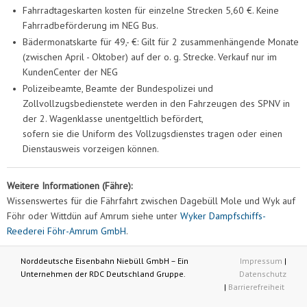
•
Fahrradtageskarten kosten für einzelne Strecken 5,60 €. Keine
Fahrradbeförderung im NEG Bus.
•
Bädermonatskarte für 49,- €: Gilt für 2 zusammenhängende Monate
(zwischen April - Oktober) auf der o. g. Strecke. Verkauf nur im
KundenCenter der NEG
•
Polizeibeamte, Beamte der Bundespolizei und
Zollvollzugsbedienstete werden in den Fahrzeugen des SPNV in
der 2. Wagenklasse unentgeltlich befördert,
sofern sie die Uniform des Vollzugsdienstes tragen oder einen
Dienstausweis vorzeigen können.
Weitere Informationen (Fähre):
Wissenswertes für die Fährfahrt zwischen Dagebüll Mole und Wyk auf
Föhr oder Wittdün auf Amrum siehe unter
Wyker Dampfschiffs-
Reederei Föhr-Amrum GmbH
.
Norddeutsche Eisenbahn Niebüll GmbH – Ein
Impressum
|
Unternehmen der RDC Deutschland Gruppe.
Datenschutz
|
Barrierefreiheit