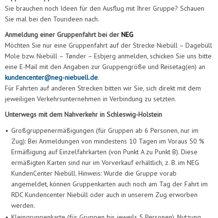
Sie brauchen noch Ideen für den Ausflug mit Ihrer Gruppe? Schauen
Sie mal bei den Tourideen nach.
Anmeldung einer Gruppenfahrt bei der
NEG
Möchten Sie nur eine Gruppenfahrt auf der Strecke Niebüll – Dagebüll
Mole bzw. Niebüll – Tønder – Esbjerg anmelden, schicken Sie uns bitte
eine E-Mail mit den Angaben zur Gruppengröße und Reisetag(en) an
kundencenter@neg-niebuell.de
.
Für Fahrten auf anderen Strecken bitten wir Sie, sich direkt mit dem
jeweiligen Verkehrsunternehmen in Verbindung zu setzten.
Unterwegs mit dem Nahverkehr in Schleswig-Holstein
•
Großgruppenermäßigungen (für Gruppen ab 6 Personen, nur im
Zug): Bei Anmeldungen von mindestens 10 Tagen im Voraus 50 %
Ermäßigung auf Einzelfahrkarten (von Punkt A zu Punkt B). Diese
ermäßigten Karten sind nur im Vorverkauf erhältlich, z. B. im NEG
KundenCenter Niebüll. Hinweis: Wurde die Gruppe vorab
angemeldet, können Gruppenkarten auch noch am Tag der Fahrt im
RDC Kundencenter Niebüll oder auch in unserem Zug erworben
werden.
•
Kleingruppenkarte (für Gruppen bis jeweils 5 Personen). Nutzung